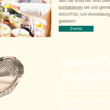
falls sie unsicher sind o
kontaktieren
sie uns gerne
WICHTIG: Um Anmeldung 
gebeten!
Events
Spielend 
Englisch 
Auf die Plätze, fertig, 
und Englischcamp erlebe
abwechslungsreiche, sp
der Natur.