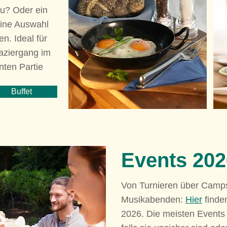
zu? Oder ein
eine Auswahl
n. Ideal für
aziergang im
nten Partie
Buffet
Events 202
Von Turnieren über Camps
Musikabenden:
Hier
finden
2026. Die meisten Events 