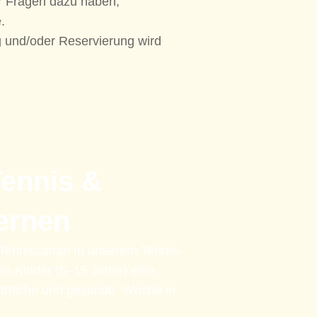
der Fragen dazu haben,
.
und/oder Reservierung wird
Tennis &
lernen
… Tenniscamp! In unserem Tennis-
n Kinder (5–15 Jahre) eine
ortliche und gesunde Woche in