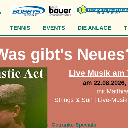
n:
TENNIS
EVENTS
DIE ANLAGE
T
Was gibt's Neues
Live Musik am 
​am 22.08.2026,
mit Matthias
Strings & Sun | Live-Musik
Getränke-Specials