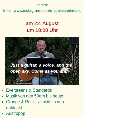
nähere
Infos:
www.instagram.com/matthiasveitmusic
am 22. August
um 18:00 Uhr
Just a guitar, a voice, and the
open sky. Come as you are.
Evergreens & Standards
Musik von den 50ern bis heute
Grunge & Rock - akustisch neu
entdeckt
Austropop