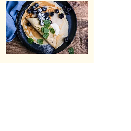
Kaiserschmarrn klassisch
mit Zwetschkenröster oder Apfelmus
Palatschinken klassisch
Marille oder Nutella
Palatschinken special
z.B. Banane-Nutella oder Beeren